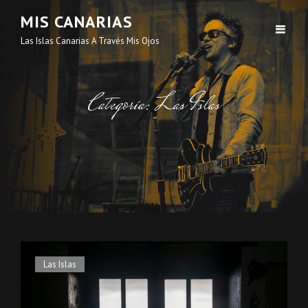
MIS CANARIAS
Las Islas Canarias A Través Mis Ojos
Categoría: Las Islas
Enlaces
Las Islas
de
categorías